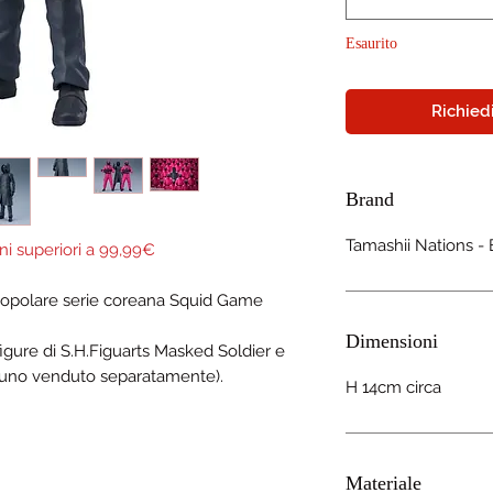
Esaurito
Richiedi
Brand
Tamashii Nations 
ni superiori a 99,99€
 popolare serie coreana Squid Game
Dimensioni
igure di S.H.Figuarts Masked Soldier e
uno venduto separatamente).
H 14cm circa
Materiale