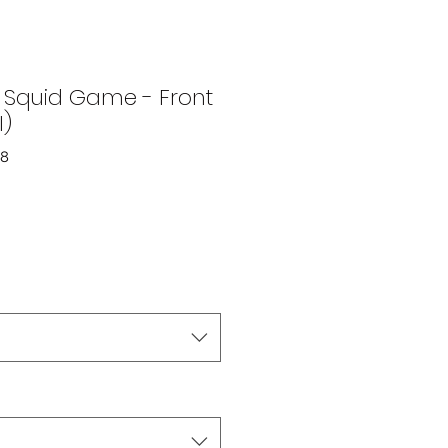
- Squid Game - Front
)
78