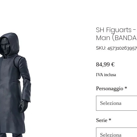
SH Figuarts 
Man (BANDAI
SKU: 45731026395
Prezzo
84,99 €
IVA inclusa
Personaggio
*
Seleziona
Serie
*
Seleziona