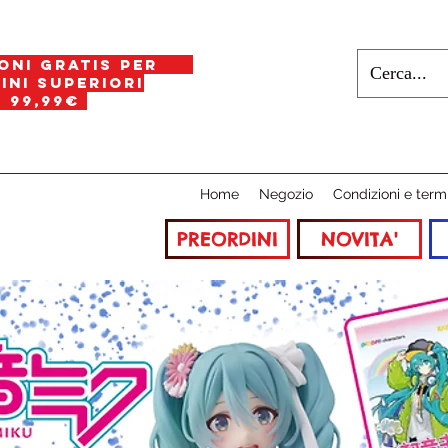
oni gratis per
i superiori
a
99,99€
Home
Negozio
Condizioni e term
PREORDINI
NOVITA'