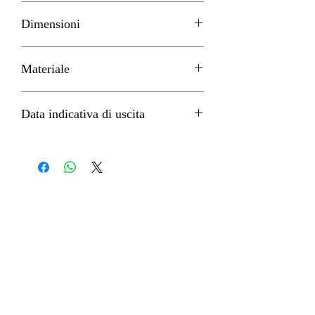
Bellfine
Dimensioni
H 28cm circa
Materiale
PVC
Data indicativa di uscita
Febbraio 2023