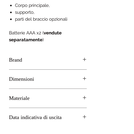
Corpo principale,
supporto,
parti del braccio opzionali
Batterie AAA x2 (
vendute
separatamente
)
Brand
Tamashii Nations - BANDAI
Dimensioni
H 26cm circa
Materiale
PVC
Data indicativa di uscita
Aprile 2023