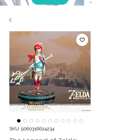
SKU: 5060316624234