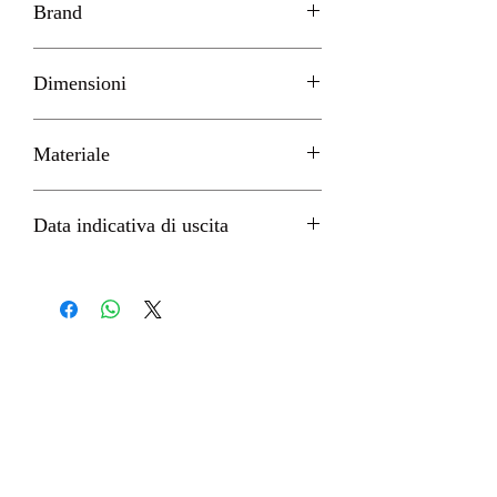
Brand
KADOKAWA - GOOD SMILE
Dimensioni
H 24cm circa
Materiale
PVC
Data indicativa di uscita
Marzo 2023