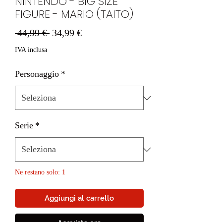
NINTENDO - BIG SIZE
FIGURE - MARIO (TAITO)
Prezzo
Prezzo
 44,99 € 
34,99 €
regolare
scontato
IVA inclusa
Personaggio
*
Serie
*
Ne restano solo: 1
Aggiungi al carrello