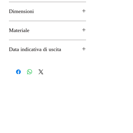
TAITO
Dimensioni
H 30cm circa
Materiale
PVC
Data indicativa di uscita
Aprile 2024