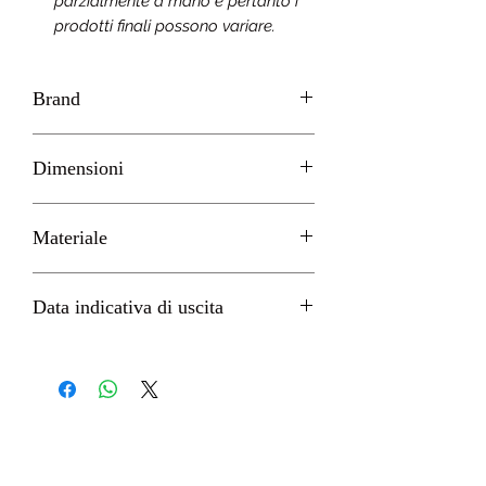
parzialmente a mano e pertanto i
prodotti finali possono variare.
Brand
Furyu
Dimensioni
H 16cm circa
Materiale
PVC
Data indicativa di uscita
Marzo 2022