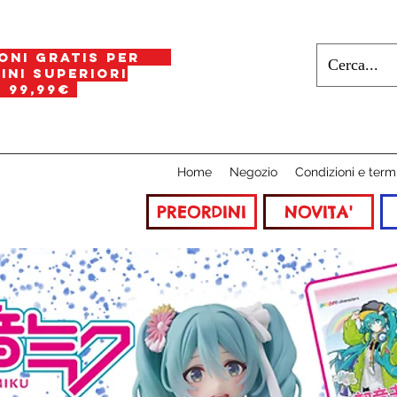
oni gratis per
i superiori
a
99,99€
Home
Negozio
Condizioni e term
PREORDINI
NOVITA'