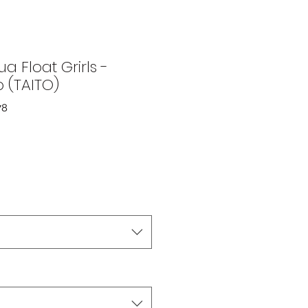
a Float Grirls -
 (TAITO)
78