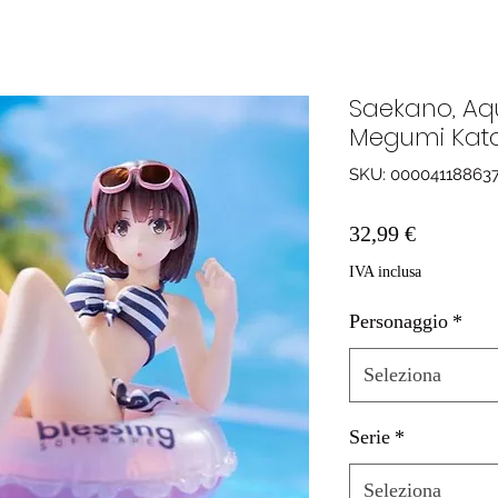
Saekano, Aqu
Megumi Kato
SKU: 00004118863
Prezzo
32,99 €
IVA inclusa
Personaggio
*
Seleziona
Serie
*
Seleziona